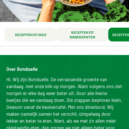
RECEPTEN UIT
RECEPTEN UIT MAIS
RECEPTEN
KIKKERERWTEN
Over Bonduelle
Hi. Wij zijn Bonduelle. De verrassende groente van
vandaag, met onze blik op morgen. Want volgens ons ziet
morgen er elke dag weer beter uit. Door alle kleine
beetjes die we vandaag doen. Die stappen beginnen klein.
Gewoon vanaf de keukentafel. Met ons dinerbord. Wij
maken namelijk samen het verschil, simpelweg door
lekker en beter te eten. Want, als we met z’n allen méér
plantaardig eten, dan zorgen we niet alleen beter voor