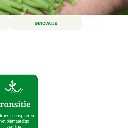
INNOVATIE
transitie
transitie inspireren
met plantaardige
voeding