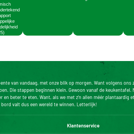
misch
dertekend
apport
pelijke
elijkheid
5)
roente van vandaag, met onze blik op morgen. Want volgens ons z
doen. Die stappen beginnen klein. Gewoon vanaf de keukentafel. 
 en beter te eten. Want, als we met z’n allen méér plantaardig e
bord valt dus een wereld te winnen. Letterlijk!
Klantenservice