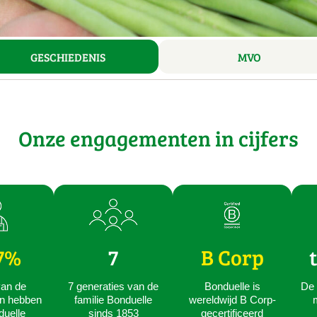
GESCHIEDENIS
MVO
Onze engagementen in cijfers
7%
7
B Corp
an de
7 generaties van de
Bonduelle is
De 
n hebben
familie Bonduelle
wereldwijd B Corp-
duelle
sinds 1853
gecertificeerd