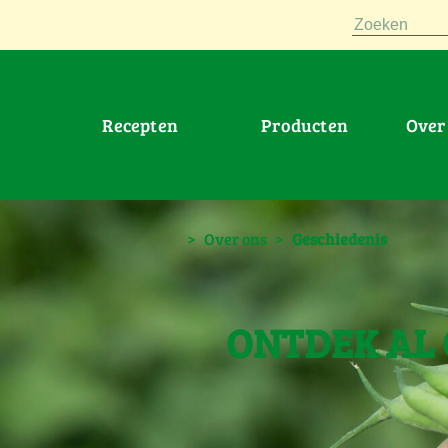
Zoeken
Recepten
Producten
Ove
>
Over ons
>
Geschiedenis
ONTDEK AL