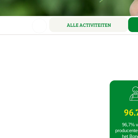
ALLE ACTIVITEITEN
96.
96,7% v
producente
het Bon