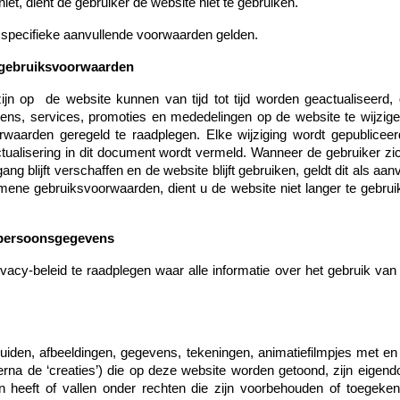
et, dient de gebruiker de website niet te gebruiken.
 specifieke aanvullende voorwaarden gelden.
 gebruiksvoorwaarden
ijn op de website kunnen van tijd tot tijd worden geactualiseerd,
s, services, promoties en mededelingen op de website te wijzig
aarden geregeld te raadplegen. Elke wijziging wordt gepubliceer
tualisering in dit document wordt vermeld. Wanneer de gebruiker zi
 blijft verschaffen en de website blijft gebruiken, geldt dit als aa
emene gebruiksvoorwaarden, dient u de website niet langer te gebru
 persoonsgegevens
cy-beleid te raadplegen waar alle informatie over het gebruik van
luiden, afbeeldingen, gegevens, tekeningen, animatiefilmpjes met en z
ierna de ‘creaties’) die op deze website worden getoond, zijn ei
heeft of vallen onder rechten die zijn voorbehouden of toege