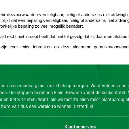
bruiksvoorwaarden vernietigbaar, nietig of anderszins niet afdwingba
 blijkt dat een bepaling vernietigbaar, nietig of anderszins niet afd
ronkelijke bepaling zo veel mogelijk benadert.
cht niet inroept heeft dat niet tot gevolg dat zij daarmee afstand d
zijn voor enige inbreuken op deze algemene gebruiksvoorwaar
roente van vandaag, met onze blik op morgen. Want volgens ons z
doen. Die stappen beginnen klein. Gewoon vanaf de keukentafel. 
 en beter te eten. Want, als we met z’n allen méér plantaardig e
bord valt dus een wereld te winnen. Letterlijk!
Klantenservice