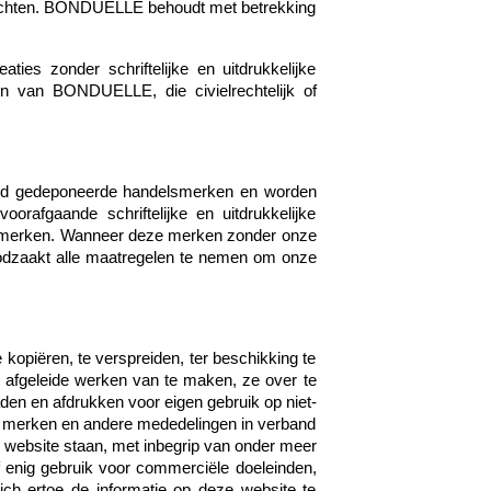
srechten. BONDUELLE behoudt met betrekking
aties zonder schriftelijke en uitdrukkelijke
 van BONDUELLE, die civielrechtelijk of
wijd gedeponeerde handelsmerken en worden
afgaande schriftelijke en uitdrukkelijke
e merken. Wanneer deze merken zonder onze
enoodzaakt alle maatregelen te nemen om onze
 kopiëren, te verspreiden, ter beschikking te
 er afgeleide werken van te maken, ze over te
aden en afdrukken voor eigen gebruik op niet-
e merken en andere mededelingen in verband
de website staan, met inbegrip van onder meer
of enig gebruik voor commerciële doeleinden,
zich ertoe de informatie op deze website te