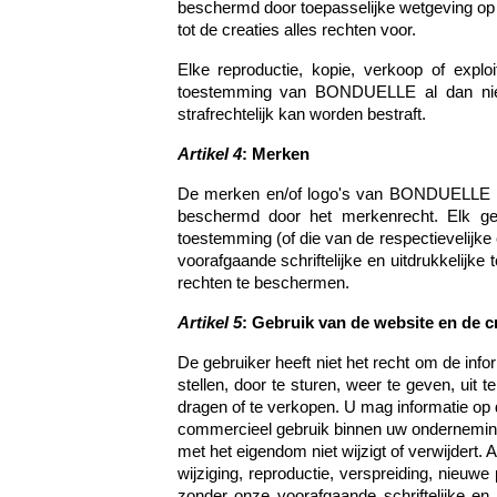
beschermd door toepasselijke wetgeving op
tot de creaties alles rechten voor.
Elke reproductie, kopie, verkoop of exploit
toestemming van BONDUELLE al dan niet 
strafrechtelijk kan worden bestraft.
Artikel 4
: Merken
De merken en/of logo's van BONDUELLE (hi
beschermd door het merkenrecht. Elk geb
toestemming (of die van de respectieveli
voorafgaande schriftelijke en uitdrukkelijk
rechten te beschermen.
Artikel 5
: Gebruik van de website en de c
De gebruiker heeft niet het recht om de info
stellen, door te sturen, weer te geven, uit 
dragen of te verkopen. U mag informatie op d
commercieel gebruik binnen uw onderneming
met het eigendom niet wijzigt of verwijdert.
wijziging, reproductie, verspreiding, nieuw
zonder onze voorafgaande schriftelijke en 