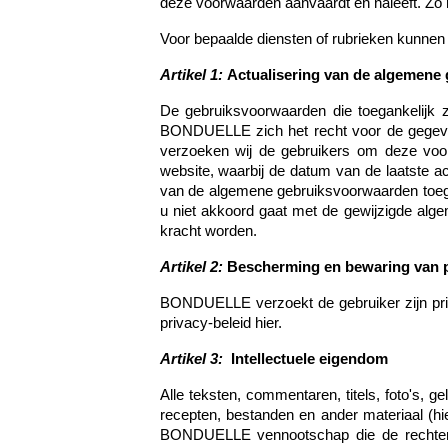
deze voorwaarden aanvaardt en naleeft. Zo ni
Voor bepaalde diensten of rubrieken kunnen
Artikel 1:
Actualisering van de algemene
De gebruiksvoorwaarden die toegankelijk z
BONDUELLE zich het recht voor de gegeven
verzoeken wij de gebruikers om deze voorw
website, waarbij de datum van de laatste ac
van de algemene gebruiksvoorwaarden toegang
u niet akkoord gaat met de gewijzigde alg
kracht worden.
Artikel 2:
Bescherming en bewaring van
BONDUELLE verzoekt de gebruiker zijn priva
privacy-beleid
hier
.
Artikel 3:
Intellectuele eigendom
Alle teksten, commentaren, titels, foto's, ge
recepten, bestanden en ander materiaal (h
BONDUELLE vennootschap die de rechten 