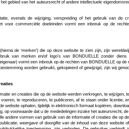
 het gebied van het auteursrecht of andere intellectuele eigendom
atie, evenals de wijziging, verspreiding of het gebruik van de cre
voor commerciële doeleinden vormt een inbreuk op de rechten
erna de ‘merken’) die op deze website te zien zijn, zijn wereld
ruik van merken en/of logo's van BONDUELLE zonder diens voor
jke eigenaar) vormt een inbreuk op de rechten van BONDUELLE op d
e toestemming worden gebruikt, gekopieerd of gewijzigd, zijn wij g
reaties
rmatie en creaties die op de website werden verkregen, te wijzigen, te
te voeren, te reproduceren, te publiceren, af te staan onder licentie,
e website ophalen, tijdelijk in elektronisch formaat kopiëren, downlo
, op voorwaarde dat u de mededelingen inzake het auteursrecht, d
 Alle andere vormen van gebruik van de informatie of creaties die op 
e publicatie, weergave of doorgifte van de inhoud van deze website 
uitdrukkelijke toestemming, zijn verboden. De gebruiker verbindt 