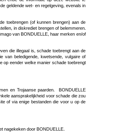
e geldende wet- en regelgeving, evenals in
ade toebrengen (of kunnen brengen) aan de
ellen, in diskrediet brengen of belemmeren.
het imago van BONDUELLE, haar merken en/of
ven die illegaal is, schade toebrengt aan de
atie van beledigende, kwetsende, vulgaire of
die op eender welke manier schade toebrengt
rmen en Trojaanse paarden.
BONDUELLE
nkele aansprakelijkheid voor schade die zou
te of via enige bestanden die voor u op de
n niet nagekeken door BONDUELLE.