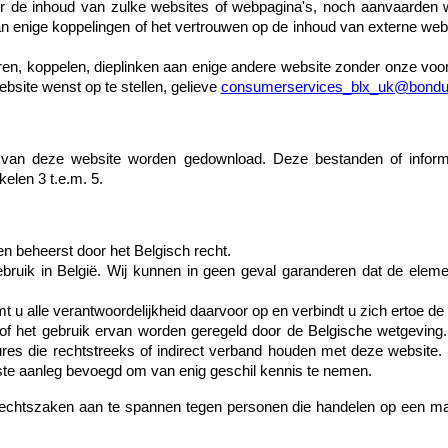
r de inhoud van zulke websites of webpagina's, noch aanvaarden wij
van enige koppelingen of het vertrouwen op de inhoud van externe web
ren, koppelen, dieplinken aan enige andere website zonder onze voor
ebsite wenst op te stellen, gelieve
consumerservices_blx_uk@bondu
 van deze website worden gedownload. Deze bestanden of infor
elen 3 t.e.m. 5.
beheerst door het Belgisch recht.
gebruik in België. Wij kunnen in geen geval garanderen dat de elem
t u alle verantwoordelijkheid daarvoor op en verbindt u zich ertoe de
 of het gebruik ervan worden geregeld door de Belgische wetgeving
dures die rechtstreeks of indirect verband houden met deze website
te aanleg bevoegd om van enig geschil kennis te nemen.
htszaken aan te spannen tegen personen die handelen op een mani