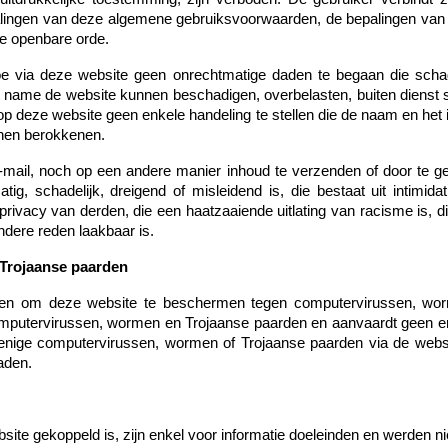
ingen van deze algemene gebruiksvoorwaarden, de bepalingen van d
e openbare orde.
oe via deze website geen onrechtmatige daden te begaan die sch
 name de website kunnen beschadigen, overbelasten, buiten dienst st
e op deze website geen enkele handeling te stellen die de naam en 
nnen berokkenen.
-mail, noch op een andere manier inhoud te verzenden of door te ge
tig, schadelijk, dreigend of misleidend is, die bestaat uit intimid
privacy van derden, die een haatzaaiende uitlating van racisme is, 
ndere reden laakbaar is.
Trojaanse paarden
gen om deze website te beschermen tegen computervirussen, wo
 computervirussen, wormen en Trojaanse paarden en aanvaardt geen e
 enige computervirussen, wormen of Trojaanse paarden via de websi
aden.
ite gekoppeld is, zijn enkel voor informatie doeleinden en werde