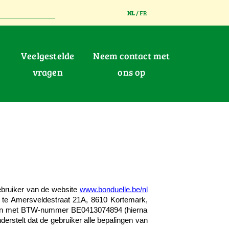
NL
/
FR
Veelgestelde
Neem contact met
vragen
ons op
ebruiker van de website
www.bonduelle.be/nl
l te Amersveldestraat 21A, 8610 Kortemark,
4 en met BTW-nummer BE0413074894 (hierna
erstelt dat de gebruiker alle bepalingen van