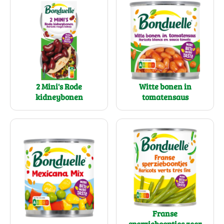
2 Mini's Rode
Witte bonen in
kidneybonen
tomatensaus
Franse
sperzieboontjes zeer