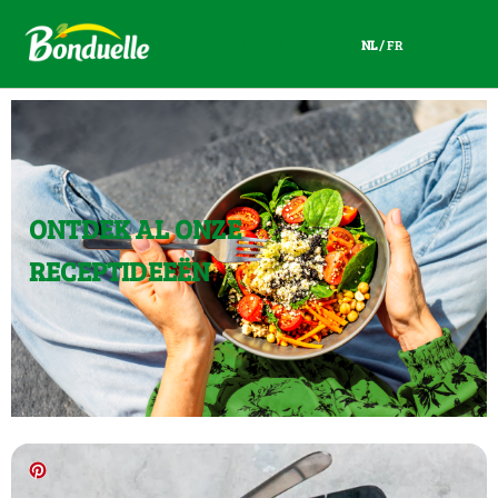
NL
/
FR
NL
/
FR
ONTDEK AL ONZE
RECEPTIDEEËN