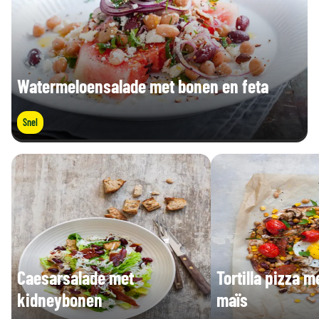
Watermeloensalade met bonen en feta
Snel
Caesarsalade met
Tortilla pizza 
kidneybonen
maïs