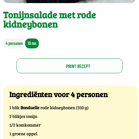
Tonijnsalade met rode
kidneybonen
4 personen
10 mn
PRINT RECEPT
Ingrediënten voor 4 personen
1 blik
Bonduelle
rode kidneybonen (310 g)
2 blikjes tonijn
1/2 komkommer
1 groene appel