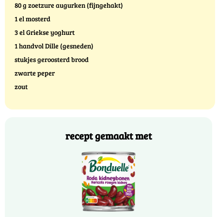
80 g zoetzure augurken (fijngehakt)
1 el mosterd
3 el Griekse yoghurt
1 handvol Dille (gesneden)
stukjes geroosterd brood
zwarte peper
zout
recept gemaakt met