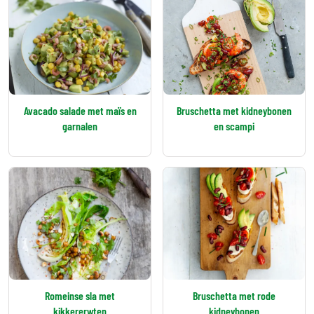
Avacado salade met maïs en
Bruschetta met kidneybonen
garnalen
en scampi
Romeinse sla met
Bruschetta met rode
kikkererwten
kidneybonen