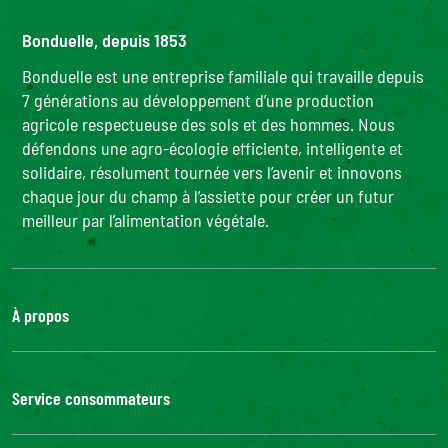
Bonduelle, depuis 1853
Bonduelle est une entreprise familiale qui travaille depuis
7 générations au développement d’une production
agricole respectueuse des sols et des hommes. Nous
défendons une agro-écologie efficiente, intelligente et
solidaire, résolument tournée vers l’avenir et innovons
chaque jour du champ à l’assiette pour créer un futur
meilleur par l’alimentation végétale.
À propos
Le groupe Bonduelle
Nous rejoindre
Service consommateurs
Bonduelle Food Service
Nous contacter