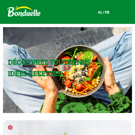
NL
/
FR
NL
/
FR
DÉCOUVREZ TOUTES NOS
IDÉES RECETTES