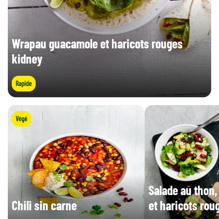
Wrapau guacamole et haricots rouges
kidney
Rapide
Végé
Salade au thon
Chili sin carne
et haricots rou