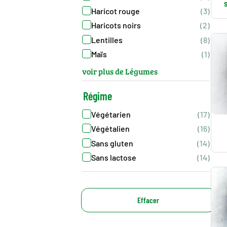
Haricot rouge
(3)
Haricots noirs
(2)
Lentilles
(8)
Maïs
(1)
voir plus de Légumes
Régime
Végétarien
(17)
Végétalien
(16)
Sans gluten
(14)
Sans lactose
(14)
Effacer