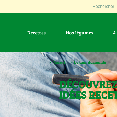
Rechercher
Recettes
Nos légumes
>
Recette
>
Le tour du monde
DÉCOUVREZ
IDÉES RECE