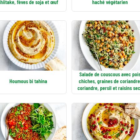
shiitake, fèves de soja et œuf
haché végétarien
Salade de couscous avec poi
Houmous bi tahina
chiches, graines de coriandre
coriandre, persil et raisins se