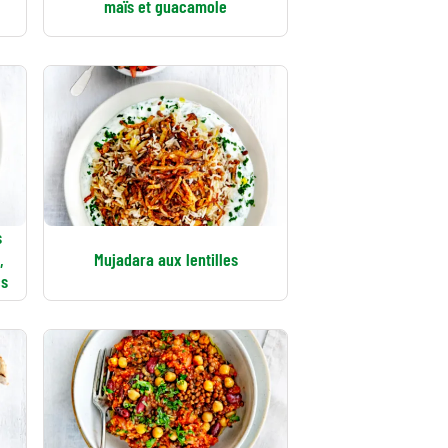
maïs et guacamole
s
,
Mujadara aux lentilles
cs