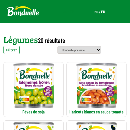
NL
/
FR
NL
/
FR
Légumes
20 résultats
Filtrer
Fèves de soja
Haricots blancs en sauce tomate