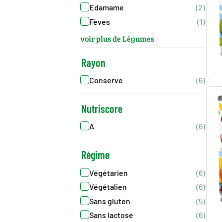
Edamame
(2)
Fèves
(1)
voir plus de Légumes
Rayon
Conserve
(6)
Nutriscore
A
(6)
Régime
Végétarien
(6)
Végétalien
(6)
Sans gluten
(5)
Sans lactose
(6)