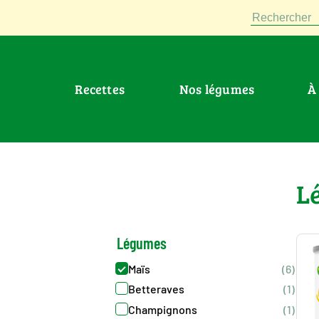
Rechercher
Recettes
Nos légumes
>
Legumes
>
Legumes : Mais
L
Légumes
Maïs
(6)
Betteraves
(1)
Champignons
(1)