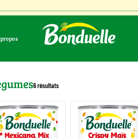
À propos
égumes
6 résultats