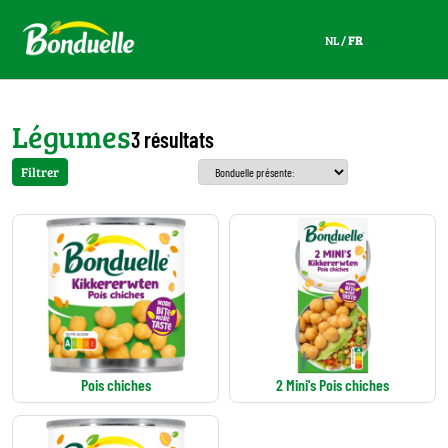
NL
/
FR
NL
/
FR
Légumes
3 résultats
Filtrer
Pois chiches
2 Mini's Pois chiches