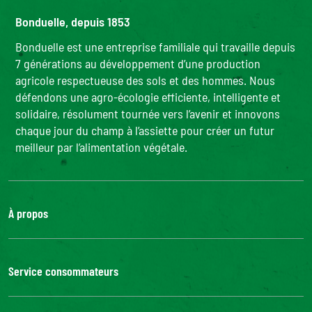
Bonduelle, depuis 1853
Bonduelle est une entreprise familiale qui travaille depuis
7 générations au développement d’une production
agricole respectueuse des sols et des hommes. Nous
défendons une agro-écologie efficiente, intelligente et
solidaire, résolument tournée vers l’avenir et innovons
chaque jour du champ à l’assiette pour créer un futur
meilleur par l’alimentation végétale.
À propos
Le groupe Bonduelle
Nous rejoindre
Service consommateurs
Bonduelle Food Service
Nous contacter