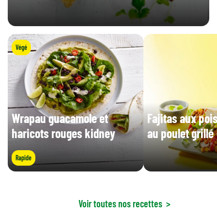
Végé
Wrapau guacamole et
Fajitas aux poi
haricots rouges kidney
au poulet grillé
Rapide
Voir toutes nos recettes
>