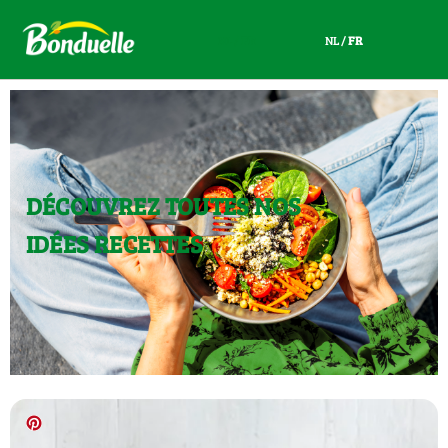
NL
/
FR
NL
/
FR
DÉCOUVREZ TOUTES NOS
IDÉES RECETTES