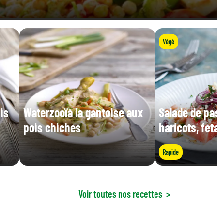
Végé
is
Waterzooïà la gantoise aux
Salade de pa
pois chiches
haricots, fet
Rapide
Voir toutes nos recettes
>