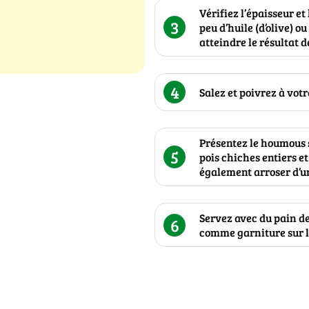
Vérifiez l’épaisseur e
3
peu d’huile (d’olive) o
atteindre le résultat d
4
Salez et poivrez à votr
Présentez le houmous s
5
pois chiches entiers et
également arroser d’un 
Servez avec du pain d
6
comme garniture sur le