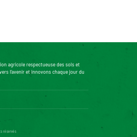
ion agricole respectueuse des sols et
ers l’avenir et innovons chaque jour du
onforme
ts réservés