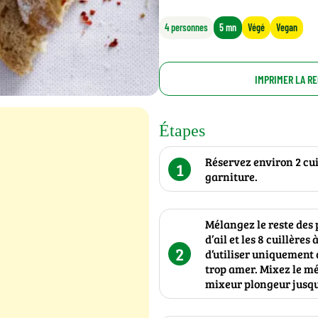
4 personnes
5 mn
Végé
Vegan
IMPRIMER LA R
Étapes
Réservez environ 2 cui
1
garniture.
Mélangez le reste des p
d’ail et les 8 cuillères
2
d’utiliser uniquement 
trop amer. Mixez le mé
mixeur plongeur jusqu’