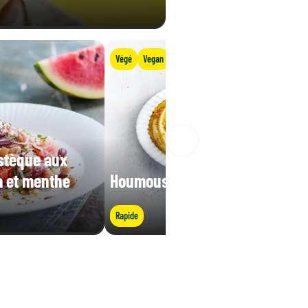
Végé
Vegan
stèque aux
a et menthe
Houmous bi tahina
Rapide