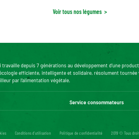
Voir tous nos légumes
>
ui travaille depuis 7 générations au développement d’une product
ogie efficiente, intelligente et solidaire, résolument tournée v
lleur par l’alimentation végétale.
Service consommateurs
Nous contacter
Questions/Réponses
Accessibilité numérique: non c
kies
Conditions d'utilisation
Politique de confidentialité
2019 © Tous droi