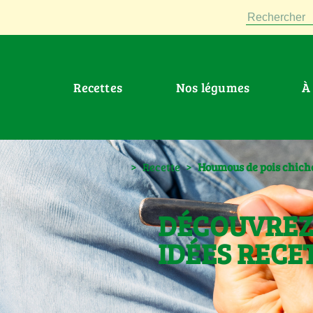
Rechercher
Recettes
Nos légumes
>
Recette
>
Houmous de pois chiche
DÉCOUVREZ
IDÉES RECE