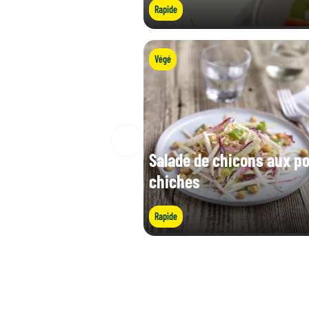
Rapide
Végé
Salade de chicons aux po
chiches
Rapide