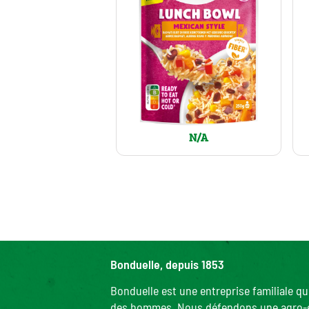
N/A
Bonduelle, depuis 1853
Bonduelle est une entreprise familiale q
des hommes. Nous défendons une agro-écol