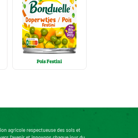
Pois Festini
ion agricole respectueuse des sols et
ers l’avenir et innovons chaque jour du