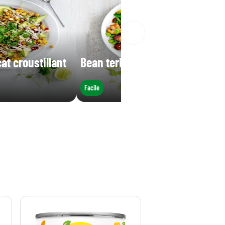
at croustillant
Bean teriyaki
Facile