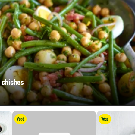
1,6 g
0,34 g
45 µg
s chiches
Végé
Végé