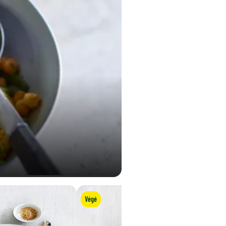
1,8 g
0,37 g
49,5 µg
Végé