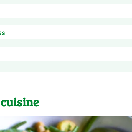
es
pour
100g
119 kJ
igérateur à 4°C maximum, dans un récipient alimentaire propre
29 kcal
0,3 g
 cuisine
<0,1 g
3,2 g
0,9 g
3,3 g