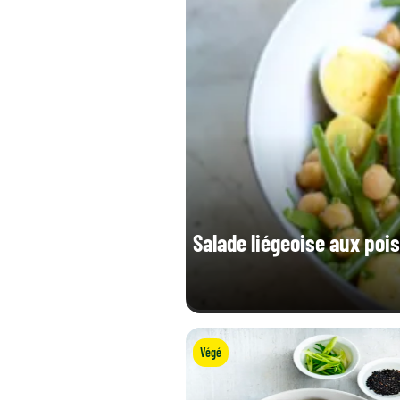
Protéines (g)
Sel (g)
Vitamine B9 totale (µg)
Salade liégeoise aux poi
Végé