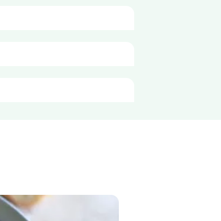
et par portion de
110g
130 kJ
 et fermé, et consommez dans un 
31 kcal
0,3 g
<0,1 g
3,5 g
1,0 g
3,6 g