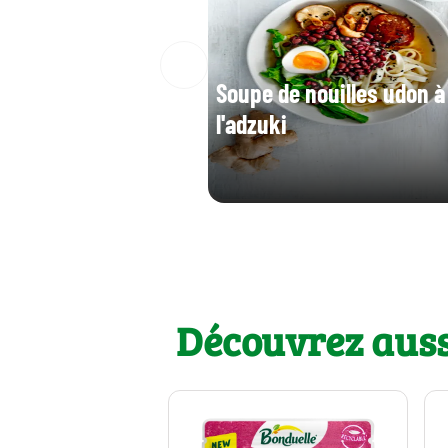
Soupe de nouilles udon à
l'adzuki
Découvrez auss