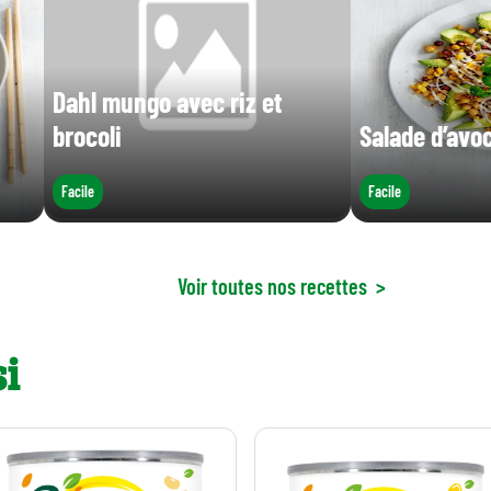
Dahl mungo avec riz et
brocoli
Salade d’avoc
Facile
Facile
Voir toutes nos recettes
>
i