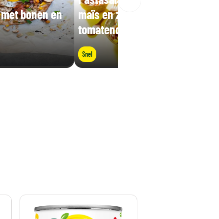
a met bonen en
maïs en zongedroogde
tomatendressing
Snel