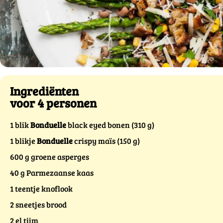
Ingrediënten
voor 4 personen
1 blik
Bonduelle
black eyed bonen (310 g)
1 blikje
Bonduelle
crispy maïs (150 g)
600 g groene asperges
40 g Parmezaanse kaas
1 teentje knoflook
2 sneetjes brood
2 el tijm