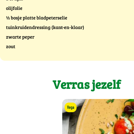
olijfolie
½ bosje platte bladpeterselie
tuinkruidendressing (kant-en-klaar)
zwarte peper
zout
Verras jezelf
Vega