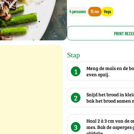
4 personen
15 mn
Vega
PRINT RECE
Stap
Meng de maïs en de bo
1
even opzij.
Snijd het brood in klei
2
bak het brood samen m
Haal 2 à 3 cm van de 
3
mes. Bak de asperges 
olijfolie.