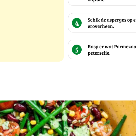
Schik de asperges op 
4
eroverheen.
Rasp er wat Parmezaan
5
peterselie.