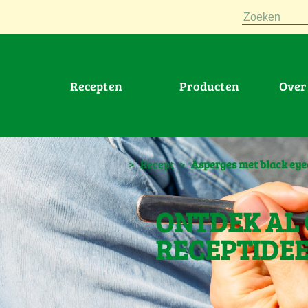
Zoeken
Recepten
Producten
Ove
>
Recept
>
Asperges met black eye
ONTDEK AL
RECEPTIDE