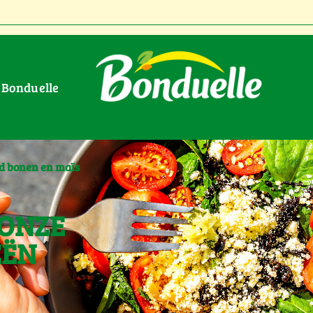
r Bonduelle
d bonen en maïs
 ONZE
EËN