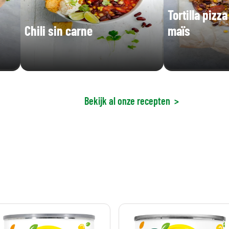
Tortilla pizz
Chili sin carne
maïs
Bekijk al onze recepten
>