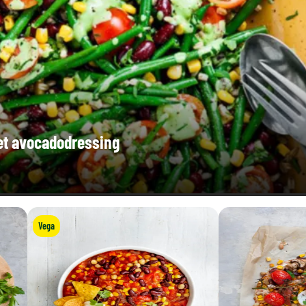
et avocadodressing
Vega