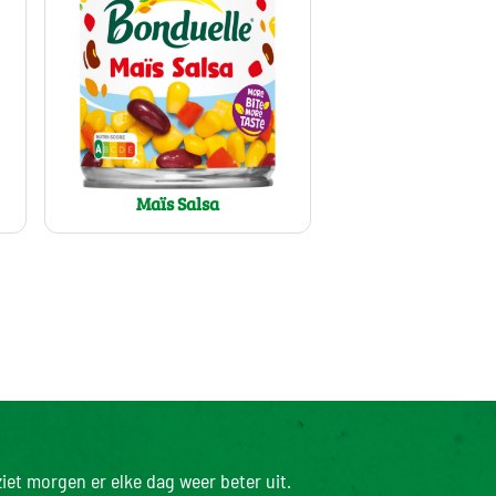
Maïs Salsa
iet morgen er elke dag weer beter uit.