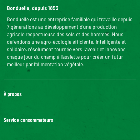
Bonduelle, depuis 1853
Bonduelle est une entreprise familiale qui travaille depuis
7 générations au développement d’une production
agricole respectueuse des sols et des hommes. Nous
défendons une agro-écologie efficiente, intelligente et
solidaire, résolument tournée vers l’avenir et innovons
chaque jour du champ à l’assiette pour créer un futur
meilleur par l’alimentation végétale.
À propos
Le groupe Bonduelle
Nous rejoindre
Service consommateurs
Bonduelle Food Service
Nous contacter
Questions/Réponses