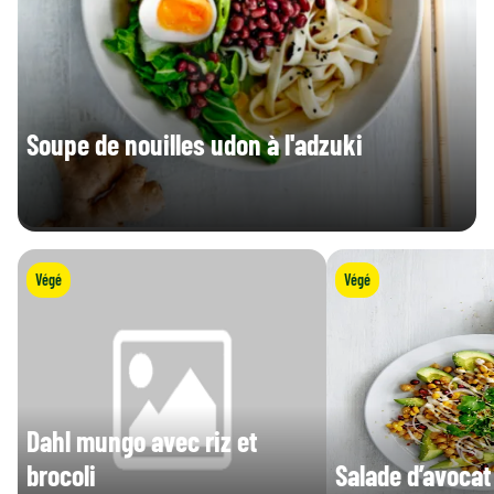
Soupe de nouilles udon à l'adzuki
Végé
Végé
Dahl mungo avec riz et
brocoli
Salade d’avocat 