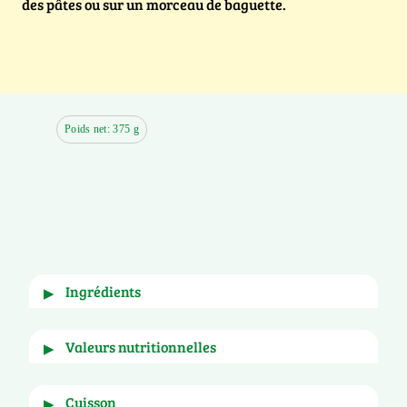
des pâtes ou sur un morceau de baguette.
Poids net: 375 g
ingrédients
▶
Dès d'aubergines préfrites 25% (aubergines 22%, 
valeurs nutritionnelles
▶
huile de tournesol), dès de courgettes 25%, purée 
de tomates mi-réduite 20%, oignons en dès 13%, 
poivrons rouges en dès 8%, double concentré de 
pour
et par portion de
Cuisson
▶