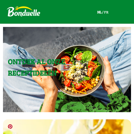
NL
/
FR
NL
/
FR
ONTDEK AL ONZE
RECEPTIDEEËN