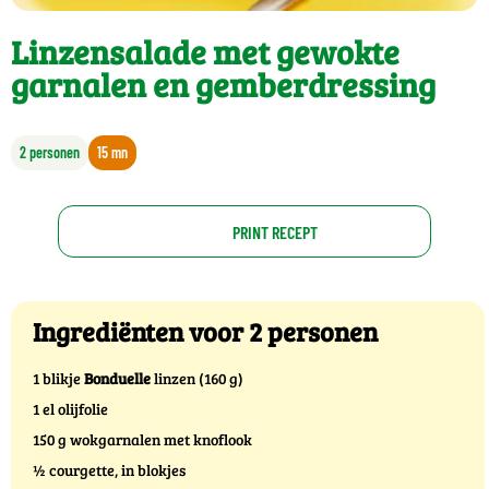
Linzensalade met gewokte
garnalen en gemberdressing
2 personen
15 mn
PRINT RECEPT
Ingrediënten voor 2 personen
1 blikje
Bonduelle
linzen (160 g)
1 el olijfolie
150 g wokgarnalen met knoflook
½ courgette, in blokjes