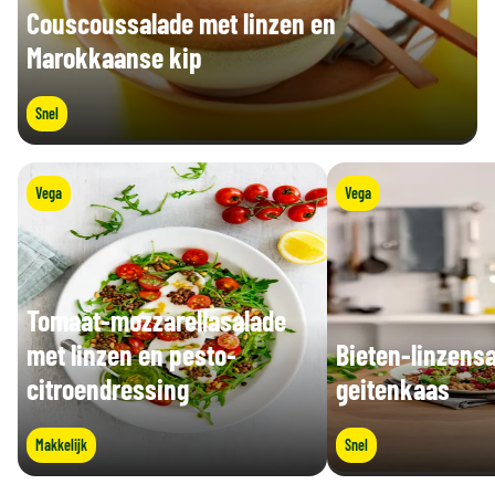
Couscoussalade met linzen en
Marokkaanse kip
Snel
Vega
Vega
Tomaat-mozzarellasalade
met linzen en pesto-
Bieten-linzens
citroendressing
geitenkaas
Makkelijk
Snel