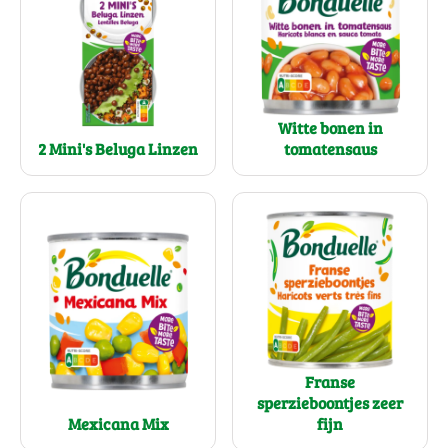
Witte bonen in
2 Mini's Beluga Linzen
tomatensaus
Franse
sperzieboontjes zeer
Mexicana Mix
fijn