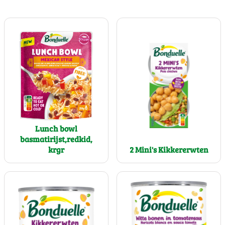
Lunch bowl
basmatirijst,redkid,
2 Mini's Kikkererwten
krgr