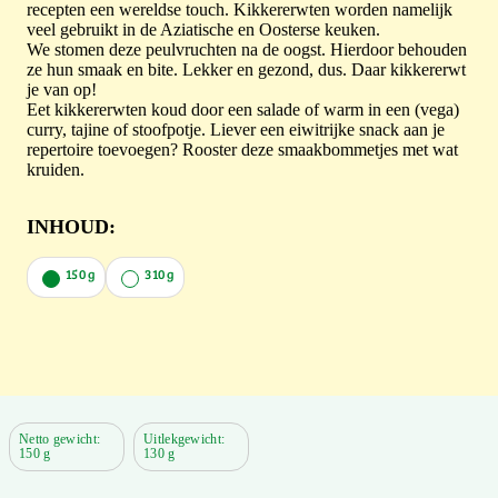
recepten een wereldse touch. Kikkererwten worden namelijk
veel gebruikt in de Aziatische en Oosterse keuken.
We stomen deze peulvruchten na de oogst. Hierdoor behouden
ze hun smaak en bite. Lekker en gezond, dus. Daar kikkererwt
je van op!
Eet kikkererwten koud door een salade of warm in een (vega)
curry, tajine of stoofpotje. Liever een eiwitrijke snack aan je
repertoire toevoegen? Rooster deze smaakbommetjes met wat
kruiden.
INHOUD:
150 g
310 g
Netto gewicht:
Uitlekgewicht:
150 g
130 g