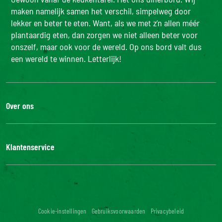
maken namelijk samen het verschil, simpelweg door
lekker en beter te eten. Want, als we met z’n allen méér
plantaardig eten, dan zorgen we niet alleen beter voor
onszelf, maar ook voor de wereld. Op ons bord valt dus
een wereld te winnen. Letterlijk!
Over ons
De Bonduelle groep
Werken bij
Klantenservice
Bonduelle Food Service
Neem contact met ons op
Veelgestelde vragen
Digitale toegankelijkheid: niet conform
Cookie-instellingen
Gebruiksvoorwaarden
Privacybeleid