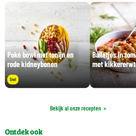
Poké bowl met tonijn en
Balletjes in to
rode kidneybonen
met kikkererw
Snel
Bekijk al onze recepten
>
Ontdek ook