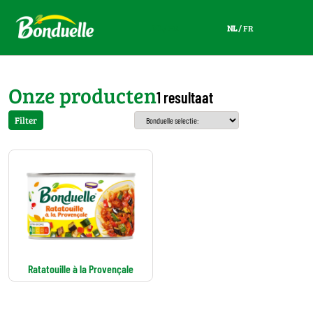
NL
/
FR
NL
/
FR
Onze producten
1 resultaat
Filter
Ratatouille à la Provençale