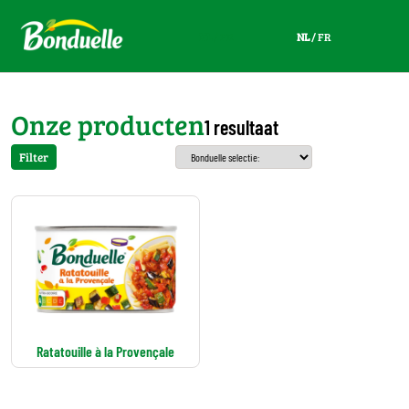
NL
/
FR
NL
/
FR
Onze producten
1 resultaat
Filter
Ratatouille à la Provençale