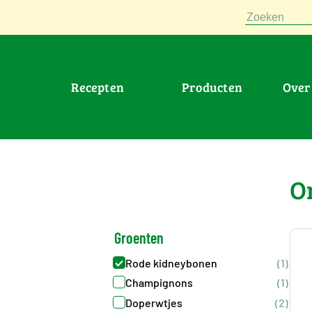
Zoeken
Recepten
Producten
Ove
>
Producten
>
Groenten : Rode-ki
O
Groenten
Rode kidneybonen
(1)
Champignons
(1)
Doperwtjes
(2)