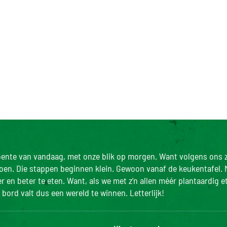
roente van vandaag, met onze blik op morgen. Want volgens ons z
doen. Die stappen beginnen klein. Gewoon vanaf de keukentafel. 
 en beter te eten. Want, als we met z’n allen méér plantaardig e
bord valt dus een wereld te winnen. Letterlijk!