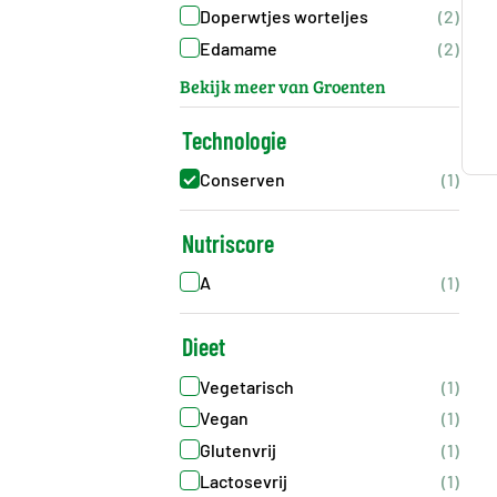
Doperwtjes worteljes
(2)
Edamame
(2)
Bekijk meer van Groenten
Technologie
Conserven
(1)
Nutriscore
A
(1)
Dieet
Vegetarisch
(1)
Vegan
(1)
Glutenvrij
(1)
Lactosevrij
(1)