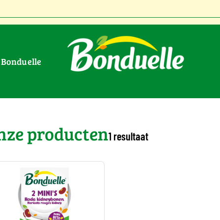
r Bonduelle
dneybonen
>
Technologie : Blik
nze producten
1 resultaat