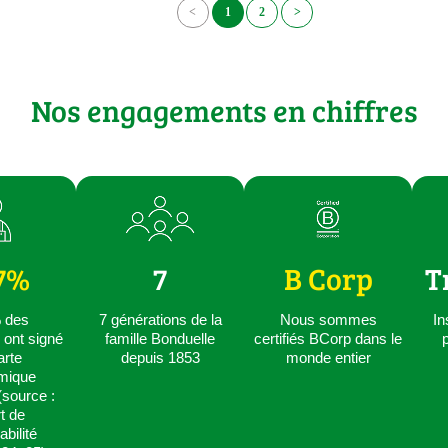
<
1
2
>
Nos engagements en chiffres
7%
7
B Corp
T
 des
7 générations de la
Nous sommes
In
 ont signé
famille Bonduelle
certifiés BCorp dans le
p
arte
depuis 1853
monde entier
mique
(source :
t de
bilité