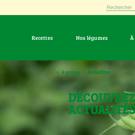
Rechercher
Recettes
Nos légumes
>
A propos
>
Actualites
DÉCOUVREZ
ACTUALITÉ