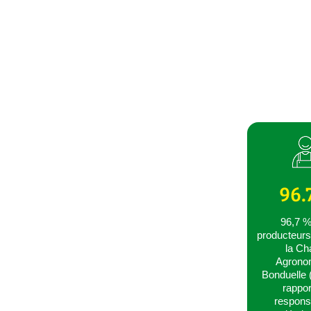
96.
96,7 %
producteurs
la Ch
Agrono
Bonduelle 
rappor
responsa