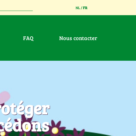
NL
/
FR
FAQ
Nous contacter
rotéger
océdons