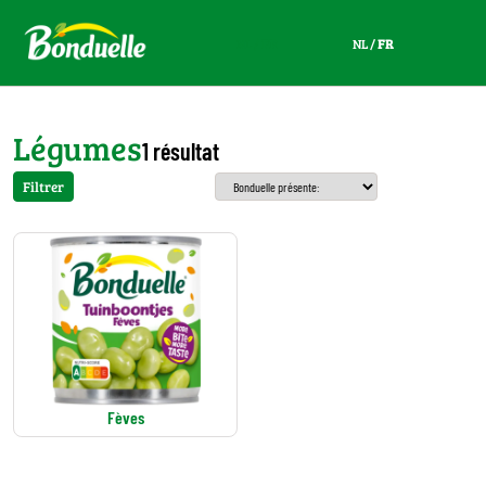
NL
/
FR
NL
/
FR
Légumes
1 résultat
Filtrer
Fèves